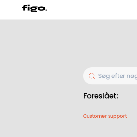
Søg efter nø
Foreslået:
Customer support