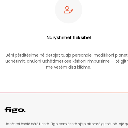
Ndryshimet fleksibël
Bëni përditësime në detajet tuaja personale, modifikoni planet
udhëtimit, anuloni udhëtimet ose kërkoni rimbursime — të gjit
me vetëm disa klikime.
Udhëtimi është bërë i lehtë. Figo.com është një platformë gjithë-në-një q