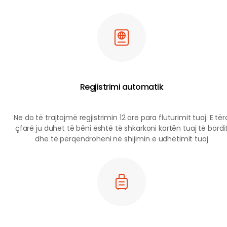
bagazhe,
akomodime,
ulëse dhe
shtesa në
treg
Shikoni të
Regjistrimi automatik
gjitha
detajet e
rëndësishme
Ne do të trajtojmë regjistrimin 12 orë para fluturimit tuaj. E tër
të udhëtimit
çfarë ju duhet të bëni është të shkarkoni kartën tuaj të bordi
në një faqe
dhe të përqendroheni në shijimin e udhëtimit tuaj
të vetme