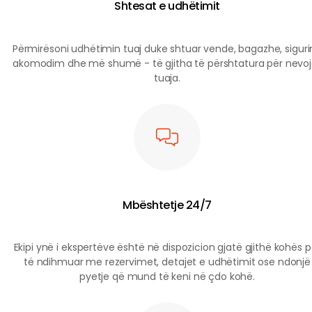
Shtesat e udhëtimit
Përmirësoni udhëtimin tuaj duke shtuar vende, bagazhe, siguri
akomodim dhe më shumë - të gjitha të përshtatura për nevoj
tuaja.
Mbështetje 24/7
Ekipi ynë i ekspertëve është në dispozicion gjatë gjithë kohës p
të ndihmuar me rezervimet, detajet e udhëtimit ose ndonjë
pyetje që mund të keni në çdo kohë.