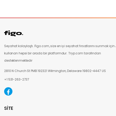
Seyahat kolaylaştı. Figo.com, size en iyi seyahat fırsatlarını sunmak için 
kullanan hepsi bir arada bir platformdur.
Tryp.com tarafından
desteklenmektedir
2810 N Church St PMB 192321 Wilmington, Delaware 19802-4447 US
+1 531-263-2737
SİTE