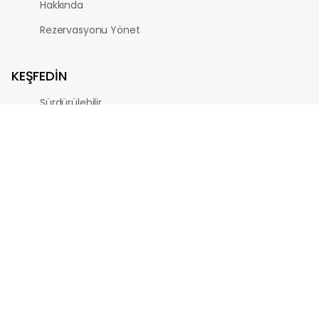
Hakkında
Rezervasyonu Yönet
KEŞFEDIN
Sürdürülebilir
Hafta Sonu
plaj
Kar
Çoklu Şehir
Tek Şehir
YARDIM
Yardım Merkezi