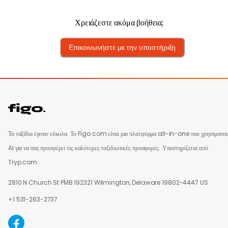
Χρειάζεστε ακόμα βοήθεια;
Επικοινωνήστε με την υποστήριξη
Τα ταξίδια έγιναν εύκολα. Το Figo.com είναι μια πλατφόρμα all-in-one που χρησιμοποι
AI για να σας προσφέρει τις καλύτερες ταξιδιωτικές προσφορές.
Υποστηρίζεται από
Tryp.com
2810 N Church St PMB 192321 Wilmington, Delaware 19802-4447 US
+1 531-263-2737