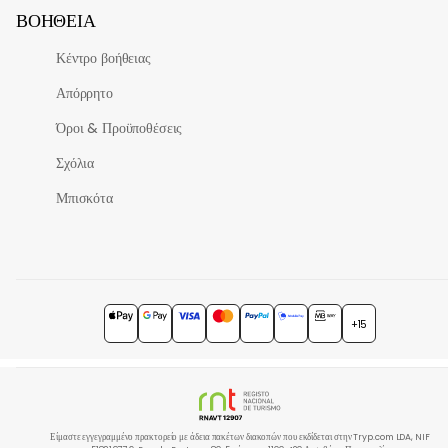
ΒΟΉΘΕΙΑ
Κέντρο βοήθειας
Απόρρητο
Όροι & Προϋποθέσεις
Σχόλια
Μπισκότα
+15
Είμαστε εγγεγραμμένο πρακτορείο με άδεια πακέτων διακοπών που εκδίδεται στην Tryp.com LDA, NIF