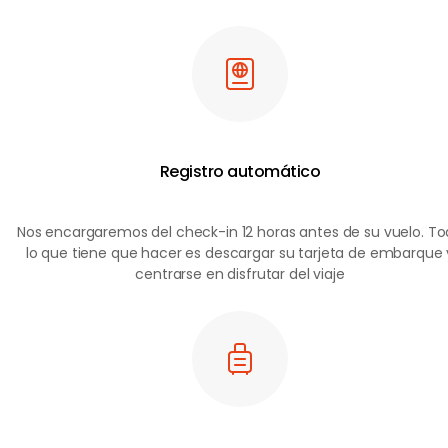
extras en el
mercado
Ver todos
los detalles
importantes
del viaje en
una sola
Registro automático
página
Nos encargaremos del check-in 12 horas antes de su vuelo. T
lo que tiene que hacer es descargar su tarjeta de embarque 
centrarse en disfrutar del viaje