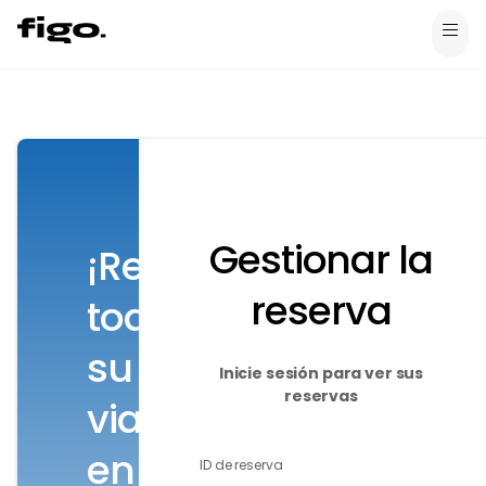
Gestionar la
¡Reúna
reserva
todo
su
Inicie sesión para ver sus
reservas
viaje
en
ID de reserva