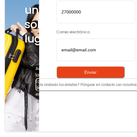
un
solo
Correo electrónico
lugar!
Acceda a
Enviar
las
tarjetas
¿Ha olvidado los detalles? Póngase en contacto con nosotros
de
embarque
con 1 clic
Añada
equipaje,
alojamiento,
asientos y