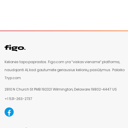
Kelionės tapo paprastos. Figo.com yra “viskas viename” platforma,
naudojanti AI, kad gautumėte geriausius kelionių pasiūlymus.
Palaiko
Tryp.com
2810 N Church St PMB 192321 Wilmington, Delaware 19802-4447 US
+1 531-263-2737