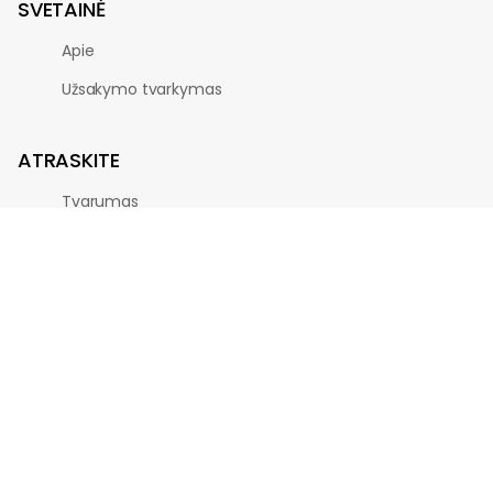
SVETAINĖ
Apie
Užsakymo tvarkymas
ATRASKITE
Tvarumas
Savaitgalis
Papludimys
Sniegas
Daugiafunkcis miestas
Vienvietis miestas
PAGALBA