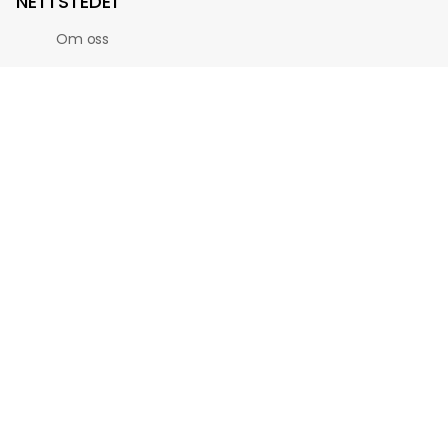
NETTSTEDET
Om oss
Administrer bestilling
OPPDAG
Bærekraftig
Helg
Strand
Snø
Flerbyreise
Enkeltby
HJELP