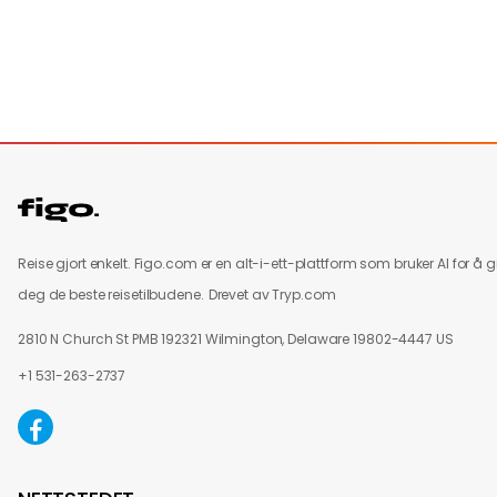
Reise gjort enkelt. Figo.com er en alt-i-ett-plattform som bruker AI for å g
deg de beste reisetilbudene.
Drevet av Tryp.com
2810 N Church St PMB 192321 Wilmington, Delaware 19802-4447 US
+1 531-263-2737