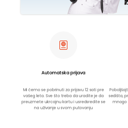
Automatska prijava
Mi ćemo se pobrinuti za prijavu 12 sati pre
Poboljša
vašeg leta. Sve što treba da uradite je da
sedišta, p
preuzmete ukrcajnu kartu i usredsredite se
mnogo t
na uživanje u svom putovanju