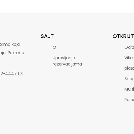
SAJT
OTKRIJT
forma koja
O
Održ
nja.
Pokreće
Upravljanje
Vike
rezervacijama
plaž
802-4447 US
Sne
Multi
Poje