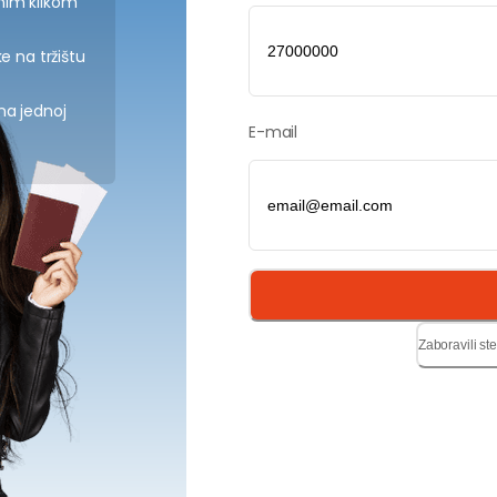
nim klikom
e na tržištu
na jednoj
E-mail
Zaboravili st