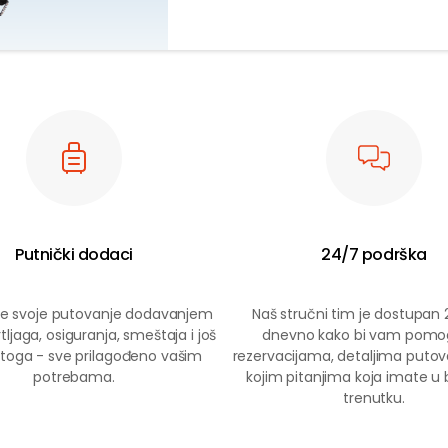
Putnički dodaci
24/7 podrška
jte svoje putovanje dodavanjem
Naš stručni tim je dostupan 
rtljaga, osiguranja, smeštaja i još
dnevno kako bi vam pomo
oga - sve prilagođeno vašim
rezervacijama, detaljima putovan
potrebama.
kojim pitanjima koja imate u 
trenutku.