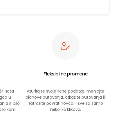
Fleksibilne promene
24 sata
Ažurirajte svoje lične podatke, menjajte
gao u
planove putovanja, otkažite putovanja ili
ja ili bilo
zatražite povrat novca - sve sa samo
bilo kom
nekoliko klikova.