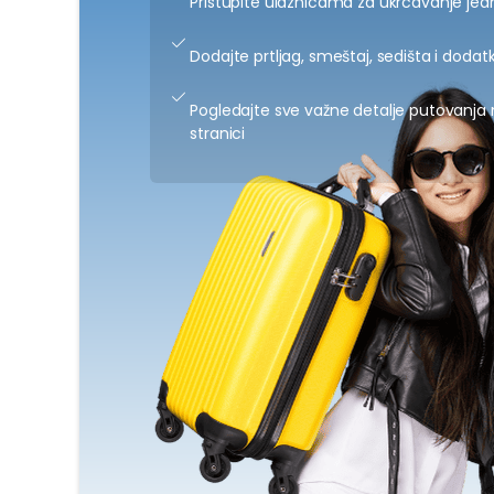
Pristupite ulaznicama za ukrcavanje jed
Dodajte prtljag, smeštaj, sedišta i dodatk
Pogledajte sve važne detalje putovanja 
stranici