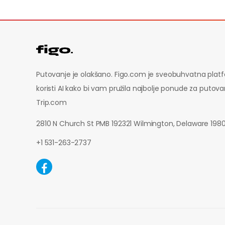
Putovanje je olakšano. Figo.com je sveobuhvatna plat
koristi AI kako bi vam pružila najbolje ponude za putova
Trip.com
2810 N Church St PMB 192321 Wilmington, Delaware 19
+1 531-263-2737