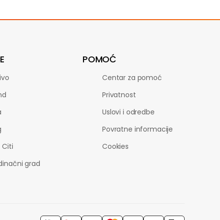
E
POMOĆ
ivo
Centar za pomoć
nd
Privatnost
a
Uslovi i odredbe
g
Povratne informacije
 Citi
Cookies
dinačni grad