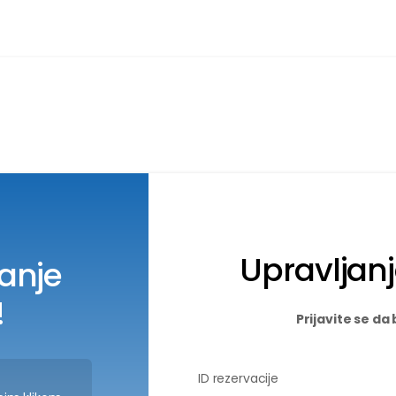
Upravljan
anje
!
Prijavite se da 
ID rezervacije