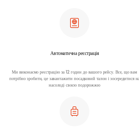
на ринку
Переглянути
всі важливі
деталі
поїздки на
одній
сторінці
Автоматична реєстрація
Ми виконаємо реєстрацію за 12 годин до вашого рейсу. Все, що вам
потрібно зробити, це завантажити посадковий талон і зосередитися н
насолоді своєю подорожжю