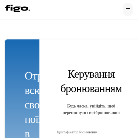
Керування
Отримайте
бронюванням
всю
свою
Будь ласка, увійдіть, щоб
переглянути свої бронювання
поїздку
в
Ідентифікатор бронювання