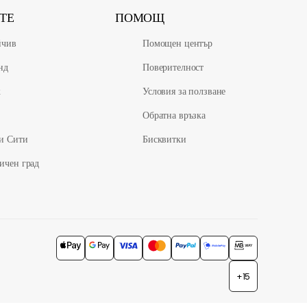
ТЕ
ПОМОЩ
йчив
Помощен център
нд
Поверителност
ж
Условия за ползване
Обратна връзка
и Сити
Бисквитки
ичен град
+15