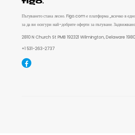
Пътуването стана лесно. Figo.com е платформа „всичко в едно
за да ви осигури най-добрите оферти за пътуване.
Задвижван
2810 N Church St PMB 192321 Wilmington, Delaware 19
+1 531-263-2737