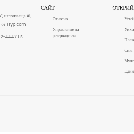
САЙТ
ОТКРИЙ
“, използваща AI,
Относно
Усто
о от Tryp.com
Управление на
Уике
резервацията
802-4447 US
Пла
Сняг
Мулт
Един